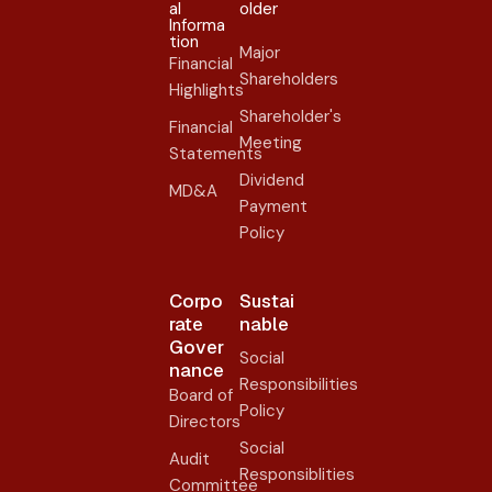
al
older​
Informa
tion
Major
Financial
Shareholders
Highlights
Shareholder's
Financial
Meeting
Statements
Dividend
MD&A
Payment
Policy
Corpo
Sustai
rate
nable
Gover
Social
nance​
Responsibilities
Board of
Policy
Directors
Social
Audit
Responsiblities
Committee