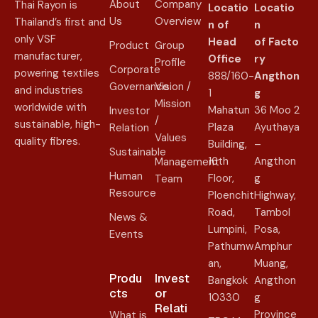
About
Company
Thai Rayon is
Locatio
Locatio
Us
Overview
Thailand’s first and
n of
n
only VSF
Head
of
Facto
Product
Group
manufacturer,
Office
ry
Profile
Corporate
powering textiles
888/160-
Angthon
Governance
Vision /
and industries
1
g
Mission
worldwide with
Mahatun
36 Moo 2
Investor
/
sustainable, high-
Plaza
Ayuthaya
Relation
Values
quality fibres.
Building,
–
Sustainable
16th
Angthon
Management
Human
Floor,
g
Team
Resource
Ploenchit
Highway,
Road,
Tambol
News &
Lumpini,
Posa,
Events
Pathumw
Amphur
an,
Muang,
Produ
Invest
Bangkok
Angthon
cts
or
10330
g
Relati
Province
What is