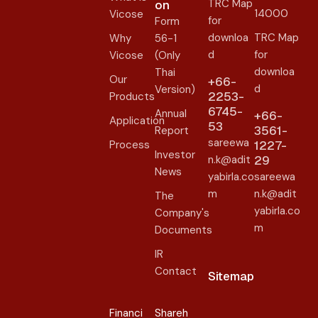
TRC Map
on​
14000
Vicose
for
Form
downloa
TRC Map
Why
56-1
d
for
Vicose
(Only
downloa
Thai
Our
+66-
d
Version)
2253-
Products
6745-
Annual
+66-
Application
53
3561-
Report
sareewa
Process
1227-
Investor
n.k@adit
29
News
yabirla.co
sareewa
m
n.k@adit
The
yabirla.co
Company's
m
Documents
IR
Contact
Sitemap
Financi
Shareh