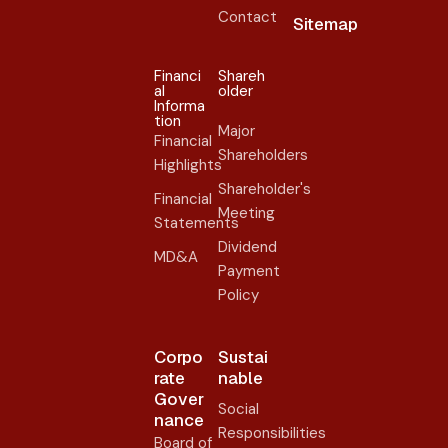
Contact
Sitemap
Financi
Shareh
al
older​
Informa
tion
Major
Financial
Shareholders
Highlights
Shareholder's
Financial
Meeting
Statements
Dividend
MD&A
Payment
Policy
Corpo
Sustai
rate
nable
Gover
Social
nance​
Responsibilities
Board of