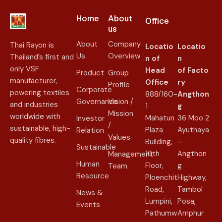
Home
About
Office
us​
About
Company
Thai Rayon is
Locatio
Locatio
Us
Overview
Thailand’s first and
n of
n
only VSF
Head
of
Facto
Product
Group
manufacturer,
Office
ry
Profile
Corporate
powering textiles
888/160-
Angthon
Governance
Vision /
and industries
1
g
Mission
worldwide with
Mahatun
36 Moo 2
Investor
/
sustainable, high-
Plaza
Ayuthaya
Relation
Values
quality fibres.
Building,
–
Sustainable
16th
Angthon
Management
Human
Floor,
g
Team
Resource
Ploenchit
Highway,
Road,
Tambol
News &
Lumpini,
Posa,
Events
Pathumw
Amphur