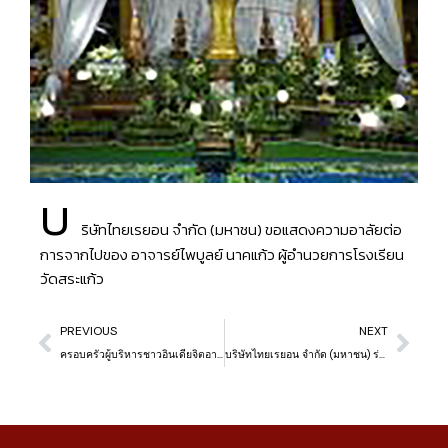
บ
ริษัทไทยเรยอน จำกัด (มหาชน) ขอแสดงความอาลัยต่อ
การจากไปของ อาจารย์ไพบูลย์ นาคแก้ว ผู้อำนวยการโรงเรียน
วัดสระแก้ว
PREVIOUS
NEXT
ครอบครัวผู้บริหารชาวอินเดียจิตอาสา บริษัทไทยเรยอน จำกัด (มหาชน) สอนภาษาอังกฤษให้แก่นักเรียนมัธยมศึกษาตอนต้น ที่โรงเรียนโยธินบูรณะ จ.อ่างทอง
บริษัทไทยเรยอน จำกัด (มหาชน) ร่วมการประชุมอาสาสมัครดูแลสุขภาพ ของเทศบาลตำบลโพสะ