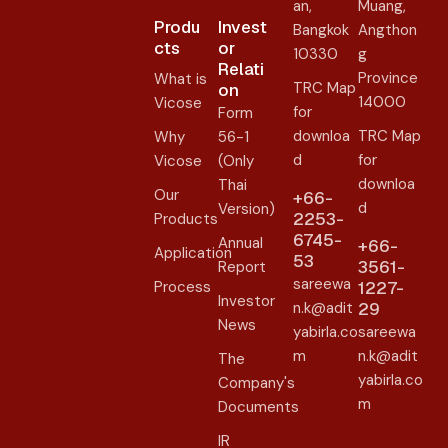
an,
Muang,
Produ
Invest
Bangkok
Angthon
cts
or
10330
g
Relati
Province
What is
TRC Map
on​
14000
Vicose
for
Form
downloa
TRC Map
Why
56-1
d
for
Vicose
(Only
downloa
Thai
Our
+66-
d
Version)
2253-
Products
6745-
Annual
+66-
Application
53
3561-
Report
sareewa
Process
1227-
Investor
n.k@adit
29
News
yabirla.co
sareewa
m
n.k@adit
The
yabirla.co
Company's
m
Documents
IR