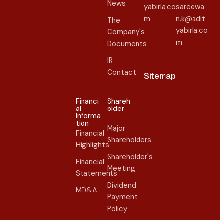
News
yabirla.co
sareewa
m
n.k@adit
The
yabirla.co
Company's
m
Documents
IR
Contact
Sitemap
Financi
Shareh
al
older​
Informa
tion
Major
Financial
Shareholders
Highlights
Shareholder's
Financial
Meeting
Statements
Dividend
MD&A
Payment
Policy