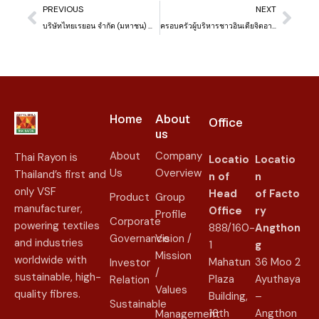
PREVIOUS
NEXT
บริษัทไทยเรยอน จำกัด (มหาชน) นำของใช้จำเป็นและเครื่องอุปโภค บริโภค เข้าเยี่ยมผู้ป่วยติดเตียง
ครอบครัวผู้บริหารชาวอินเดียจิตอาสา บริษัทไทยเรยอน จำกัด (มหาชน) สอนภาษาอังกฤษให้แก่นักเรียนมัธยมศึกษาตอนต้น ที่โรงเรียนโยธินบูรณะ จ.อ่างทอง
Home
About
Office
us​
About
Company
Thai Rayon is
Locatio
Locatio
Us
Overview
Thailand’s first and
n of
n
only VSF
Head
of
Facto
Product
Group
manufacturer,
Office
ry
Profile
Corporate
powering textiles
888/160-
Angthon
Governance
Vision /
and industries
1
g
Mission
worldwide with
Mahatun
36 Moo 2
Investor
/
sustainable, high-
Plaza
Ayuthaya
Relation
Values
quality fibres.
Building,
–
Sustainable
16th
Angthon
Management