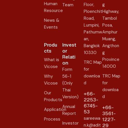
Human
Floor,
g
Team
Resource
Ploenchit
Highway,
Road,
Tambol
News &
Lumpini,
Posa,
Events
Pathumw
Amphur
an,
Muang,
Produ
Invest
Bangkok
Angthon
cts
or
10330
g
Relati
Province
What is
TRC Map
on​
14000
Vicose
for
Form
downloa
TRC Map
Why
56-1
d
for
Vicose
(Only
downloa
Thai
Our
+66-
d
Version)
2253-
Products
6745-
Annual
+66-
Application
53
3561-
Report
sareewa
Process
1227-
Investor
n.k@adit
29